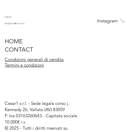
Isbn 9791221047332
Data di uscita giugno 2025
Napoli
Instagram
info@ciroillibro.com
HOME
CONTACT
Condizioni generali di vendita
Termini e condizioni
Cesar1 s.r.l. - Sede legale corso j.
Kennedy 26, Vallata (AV) 83059
P. Iva 03163260643 - Capitale sociale
10.000€ i.v.
© 2025 - Tutti i diritti riservati su