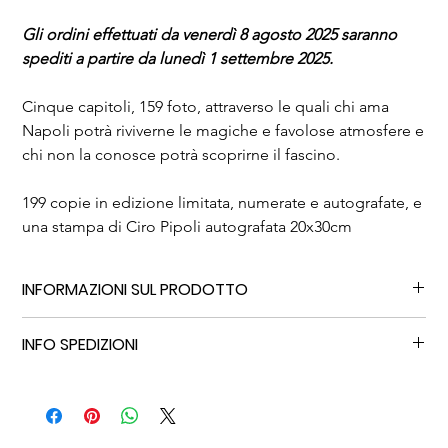
Gli ordini effettuati da venerdì 8 agosto 2025 saranno
spediti a partire da lunedì 1 settembre 2025.
Cinque capitoli, 159 foto, attraverso le quali chi ama
Napoli potrà riviverne le magiche e favolose atmosfere e
chi non la conosce potrà scoprirne il fascino.
199 copie in edizione limitata, numerate e autografate, e
una stampa di Ciro Pipoli autografata 20x30cm
INFORMAZIONI SUL PRODOTTO
Lingua italiana
INFO SPEDIZIONI
159 foto
192 pagine
I tempi di spedizione variano in funzione della spedizione
Larghezza 24,8 - Altezza 33 - Dorso 2,5
selezionata.
Copertina rigida telata
Peso 2kg